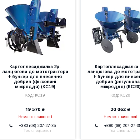
Картоплесаджалка 2р.
Картоплесаджалка 
ланцюгова до мототрактора
ланцюгова до мототр
+ бункер для внесення
+ бункер для внесе
добрив (фіксовані
добрив (регульов
міжряддя) (КС19)
міжряддя) (КС20
КС19
КС20
19 570 ₴
20 062 ₴
Немає в наявності
Немає в наявності
+380 (68) 207-27-35
+380 (68) 207-27-3
Тех спеціаліст
Тех спеціаліст