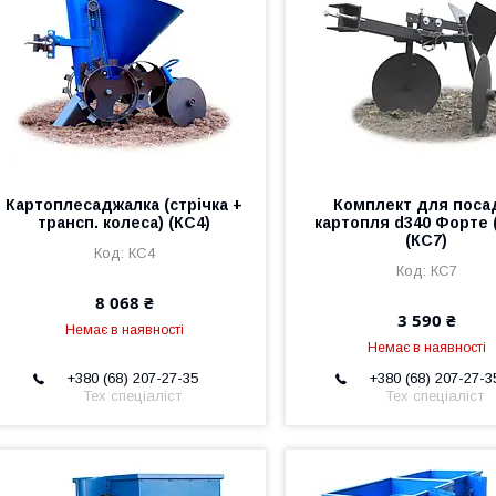
Картоплесаджалка (стрічка +
Комплект для поса
трансп. колеса) (КС4)
картопля d340 Форте (
(КС7)
КС4
КС7
8 068 ₴
3 590 ₴
Немає в наявності
Немає в наявності
+380 (68) 207-27-35
+380 (68) 207-27-3
Тех спеціаліст
Тех спеціаліст