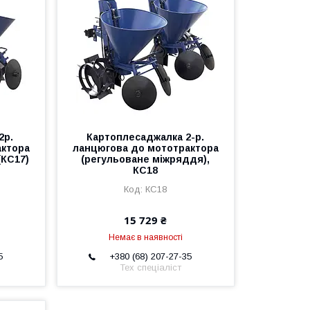
2р.
Картоплесаджалка 2-р.
актора
ланцюгова до мототрактора
(КС17)
(регульоване міжряддя),
КС18
КС18
15 729 ₴
Немає в наявності
5
+380 (68) 207-27-35
Тех спеціаліст