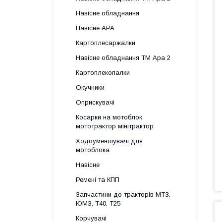
Навісне обладнання
Навісне АРА
Картоплесаржалки
Навісне обладнання ТМ Ара 2
Картоплекопалки
Окучники
Оприскувачі
Косарки на мотоблок
мототрактор мінітрактор
Ходоуменшувачі для
мотоблока
Навісне
Ремені та КПП
Запчастини до тракторів МТЗ,
ЮМЗ, Т40, Т25
Корчувачі