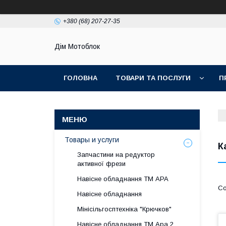
+380 (68) 207-27-35
Дім Мотоблок
ГОЛОВНА
ТОВАРИ ТА ПОСЛУГИ
П
Товары и услуги
К
Запчастини на редуктор
активної фрези
Навісне обладнання ТМ АРА
Навісне обладнання
Мінісільгосптехніка "Крючков"
Навісне обладнання ТМ Ара 2