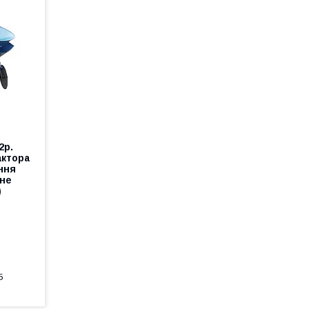
2р.
актора
ння
ане
)
5