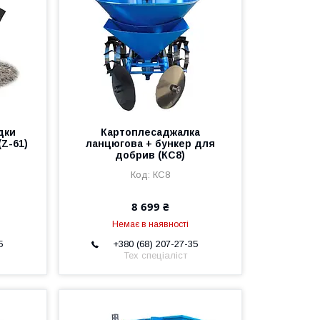
дки
Картоплесаджалка
Z-61)
ланцюгова + бункер для
добрив (КС8)
КС8
8 699 ₴
Немає в наявності
5
+380 (68) 207-27-35
Тех спеціаліст