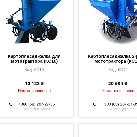
Картоплесаджалка для
Картоплесаджалка 2-
мототрактора (КС10)
мототрактора (КС1
КС10
КС11
10 122 ₴
20 694 ₴
Немає в наявності
Немає в наявності
+380 (68) 207-27-35
+380 (68) 207-27-3
Тех спеціаліст
Тех спеціаліст