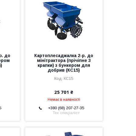
р. до
Картоплесаджалка 2-р. до
ером
мінітрактора (прічіпне 3
)
крапки) з бункером для
добрив (КС15)
КС15
25 701 ₴
Немає в наявності
5
+380 (68) 207-27-35
Тех спеціаліст