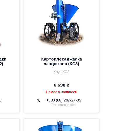
дки
Картоплесаджалка
2)
ланцюгова (КС3)
КС3
6 698 ₴
Немає в наявності
5
+380 (68) 207-27-35
Тех спеціаліст