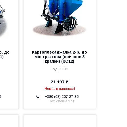
р. до
Картоплесаджалка 2-р. до
1)
мінітрактора (прічіпне 3
крапки) (КС12)
КС12
21 197 ₴
Немає в наявності
5
+380 (68) 207-27-35
Тех спеціаліст