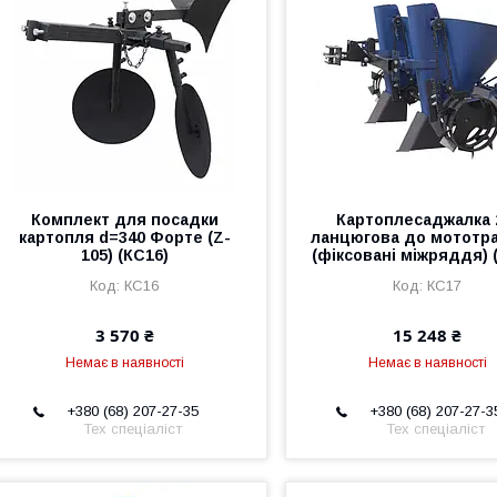
Комплект для посадки
Картоплесаджалка 
картопля d=340 Форте (Z-
ланцюгова до мототр
105) (КС16)
(фіксовані міжряддя) 
КС16
КС17
3 570 ₴
15 248 ₴
Немає в наявності
Немає в наявності
+380 (68) 207-27-35
+380 (68) 207-27-3
Тех спеціаліст
Тех спеціаліст