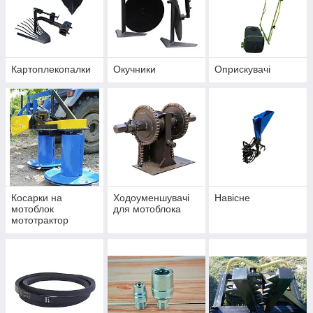
Картоплекопалки
Окучники
Оприскувачі
Косарки на
Ходоуменшувачі
Навісне
мотоблок
для мотоблока
мототрактор
мінітрактор