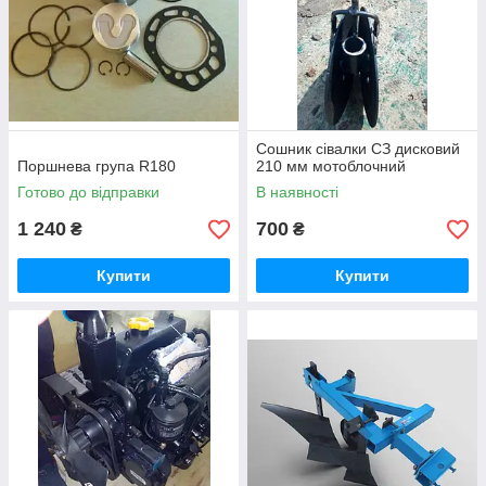
Сошник сівалки СЗ дисковий
Поршнева група R180
210 мм мотоблочний
Готово до відправки
В наявності
1 240
700
₴
₴
Купити
Купити