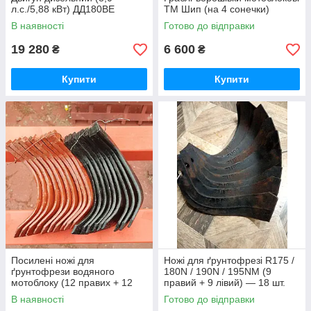
л.с./5,88 кВт) ДД180ВЕ
ТМ Шип (на 4 сонечки)
В наявності
Готово до відправки
19 280
6 600
₴
₴
Купити
Купити
Посилені ножі для
Ножі для ґрунтофрезі R175 /
ґрунтофрези водяного
180N / 190N / 195NM (9
мотоблоку (12 правих + 12
правий + 9 лівий) — 18 шт.
лівих) — 24 шт.(комплект)
(комплекс) мотоблоків
В наявності
Готово до відправки