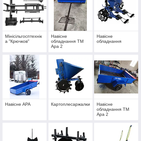
Мінісільгосптехнік
Навісне
Навісне
а "Крючков"
обладнання ТМ
обладнання
Ара 2
Навісне АРА
Картоплесаржалки
Навісне
обладнання ТМ
Ара 2