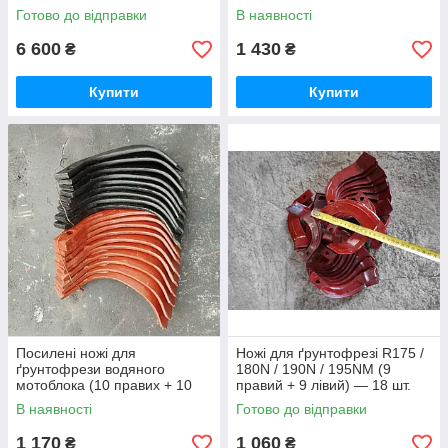
Готово до відправки
В наявності
6 600
1 430
₴
₴
Купити
Купити
Посилені ножі для
Ножі для ґрунтофрезі R175 /
ґрунтофрези водяного
180N / 190N / 195NM (9
мотоблока (10 правих + 10
правий + 9 лівий) — 18 шт.
лівих) — 20 шт.(комплект)
(комплекс) мотоблоків
В наявності
Готово до відправки
1 170
1 060
₴
₴