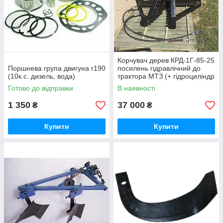
Корчувач дерев КРД-1Г-85-25
Поршнева група двигуна r190
посилень гідравлічний до
(10к.с. дизель, вода)
трактора МТЗ (+ гідроциліндр
+ 2шланги)
Готово до відправки
В наявності
1 350
37 000
₴
₴
Купити
Купити