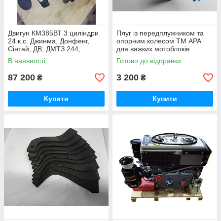
Двигун КМ385ВТ 3 циліндри
Плуг із передплужником та
24 к.с. Джинма, Донфенг,
опорним колесом ТМ АРА
Сінтай, ДВ, ДМТЗ 244,
для важких мотоблоків
Шифенг 24
В наявності
Готово до відправки
87 200
3 200
₴
₴
Купити
Купити