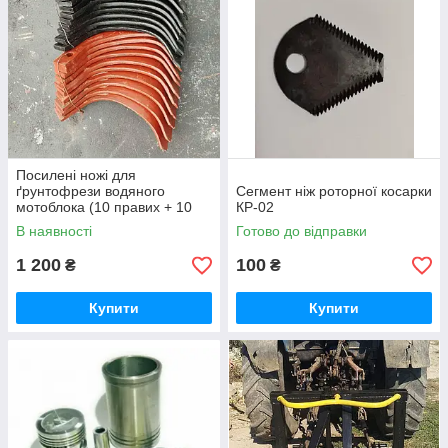
Посилені ножі для
ґрунтофрези водяного
Сегмент ніж роторної косарки
мотоблока (10 правих + 10
КР-02
лівих) — 20 шт.(комплект)
В наявності
Готово до відправки
1 200
100
₴
₴
Купити
Купити