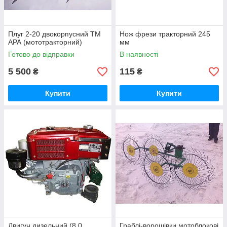
Плуг 2-20 двокорпусний ТМ
Нож фрези тракторний 245
АРА (мототракторний)
мм
Готово до відправки
В наявності
5 500
115
₴
₴
Купити
Купити
Двигун дизельний (8,0
Граблі-ворошівки мотоблокові