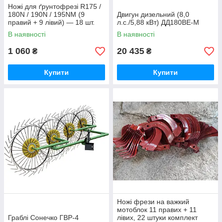
Ножі для ґрунтофрезі R175 /
180N / 190N / 195NM (9
Двигун дизельний (8,0
правий + 9 лівий) — 18 шт.
л.с./5,88 кВт) ДД180ВЕ-М
(комплекс) мотоблоків
В наявності
В наявності
1 060
20 435
₴
₴
Купити
Купити
Ножі фрези на важкий
мотоблок 11 правих + 11
Граблі Сонечко ГВР-4
лівих, 22 штуки комплект