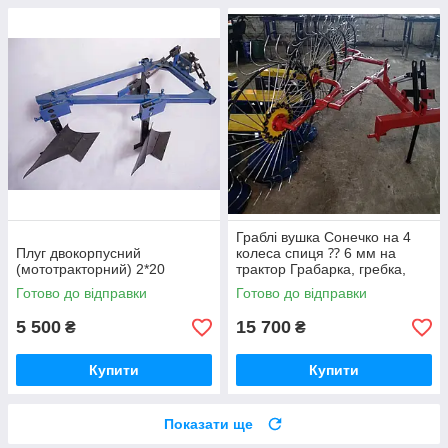
Граблі вушка Сонечко на 4
Плуг двокорпусний
колеса спиця ⁇ 6 мм на
(мототракторний) 2*20
трактор Грабарка, гребка,
сінограбарка
Готово до відправки
Готово до відправки
5 500
15 700
₴
₴
Купити
Купити
Показати ще