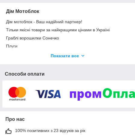
Дім Мотоблок
Дім мотоблок - Ваш надійний партнер!
Тільки якісні товари за найкращими цінами в Україні
Граблі ворошилки Сонечко
Плуги
Картоплесаджалки
Показати все
Обприскувачі
Картоплекопалки
Способи оплати
Дровоколи
Сівалки
Все це та багато іншого ви можете придбати в нашому
магазині
Телефонуйте і наші менеджери підберуть найкращий для вас
варіант
Про нас
100% позитивних з 23 відгуків за рік