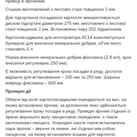
привод зі зірочками.
Сошник виготовлений з листової сталі товщиною 2 мм.
Для підгортання посадженої картопля використовуються
дискові підгортачі діаметром 275 мм, виготовлені з листової
сталі товщиною 2 мм. Встановлено пару 202 підшипників.
Картоплесаджалка для мототрактора КС14 комплектується
бункером для внесення мінеральних добрив, об'єм якого
становить 6 л.
Норма внесення мінеральних добрив фіксована (2,8 мл), крок
внесення регулювань 250 мм).
Є можливість регулювання кроку посадки в ряду, доступні
варіанти для встановлення – 200 мм та 250 мм. Ширина
міжрядь фіксована – 600 мм.
Принцип дії
Оберти від коліс картоплесаджалки передаються на вал, на
якому встановлені зірочки, за допомогою яких здійснюється
регулювання кроку посадки в ряду. Привідні зірочки з'єднані із
зіркою верхнього валу ланцюговою передачею, є також
заспокоювач ланцюга. Усередині шахти також встановлена
пара зірочок – верхня та нижня, які з'єднані між собою
ланцюгом, на якому встановлені кошики для картопля.