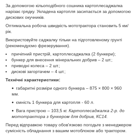
За допомогою кільоподібного сошника картоплесаджалка
нарізає грядку. Укладена картопля засипається за допомогою
дискових окучників.
Оптимальна робоча швидкість мототрактора становить 5 км/
рік.
Використовуйте саджалку тільки на підготовленому грунті
(рекомендуємо фрезерування).
причіпний пристрій, картоплесаджалка (2 бункери);
бункер для внесення мінеральних добрив – 2 шт.;
приводні колеса – 2 шт.;
дискові загортачем – 4 шт.;
Технічні характеристики:
габаритні розміри одного бункера – 875 × 800 × 960
мм.
ємність 1 бункера для картопля - 60 л.
Вага пристрою – 103,5 кг.
Картоплесаджалка 2-р. до
мототрактора з бункером для добрив, КС14.
Перед відправкою товару обов'язково погодьте з менеджером
сумісність обладнання з вашим мотоблоком або трактором.