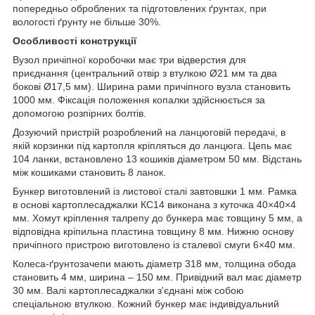
попередньо оброблених та підготовлених ґрунтах, при
вологості ґрунту не більше 30%.
Особливості конструкції
Вузол причіпної коробочки має три відверстия для
приєднання (центральний отвір з втулкою Ø21 мм та два
бокові Ø17,5 мм). Ширина рами причіпного вузла становить
1000 мм. Фіксація положення копалки здійснюється за
допомогою розпірних болтів.
Дозуючий пристрій розроблений на ланцюговій передачі, в
якій корзинки під картопля кріпляться до ланцюга. Цепь має
104 ланки, встановлено 13 кошиків діаметром 50 мм. Відстань
між кошиками становить 8 ланок.
Бункер виготовлений із листової сталі завтовшки 1 мм. Рамка
в основі картоплесаджалки КС14 виконана з куточка 40×40×4
мм. Хомут кріплення талрепу до бункера має товщину 5 мм, а
відповідна кріпильна пластина товщину 8 мм. Нижню основу
причіпного пристрою виготовлено із сталевої смуги 6×40 мм.
Колеса-ґрунтозачепи мають діаметр 318 мм, толщина обода
становить 4 мм, ширина – 150 мм. Привідний вал має діаметр
30 мм. Валі картоплесаджалки з'єднані між собою
спеціальною втулкою. Кожний бункер має індивідуальний