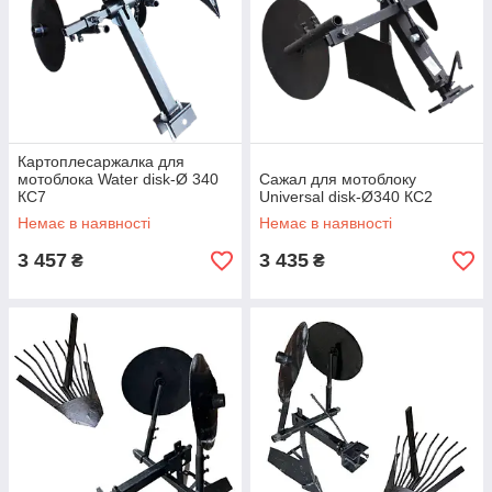
Картоплесаржалка для
мотоблока Water disk-Ø 340
Сажал для мотоблоку
КС7
Universal disk-Ø340 КС2
Немає в наявності
Немає в наявності
3 457
3 435
₴
₴