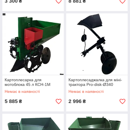
3 300
8 881
₴
₴
Картоплесарка для
Картоплесаджалка для міні-
мотоблока 45 л КСН-1М
трактора Pro-disk-Ø340
Немає в наявності
Немає в наявності
5 885
2 996
₴
₴