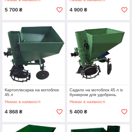
5 700
4 900
₴
₴
Картоплесарка на мотоблок
Садило на мотоблок 45 л із
45 л
бункером для удобрень.
Немає в наявності
Немає в наявності
4 868
5 400
₴
₴