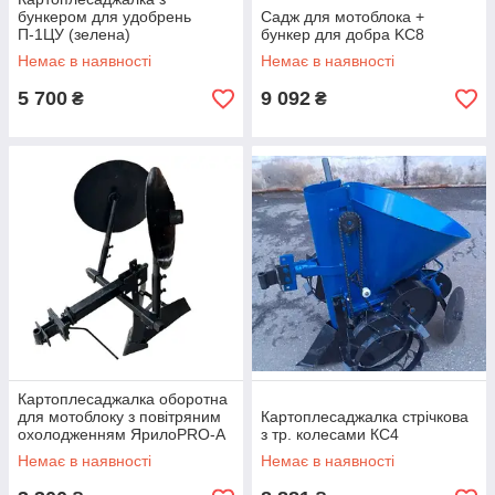
бункером для удобрень
Садж для мотоблока +
П-1ЦУ (зелена)
бункер для добра KC8
Немає в наявності
Немає в наявності
5 700
9 092
₴
₴
Картоплесаджалка оборотна
для мотоблоку з повітряним
Картоплесаджалка стрічкова
охолодженням ЯрилоPRO-A
з тр. колесами КС4
Однорядна
Немає в наявності
Немає в наявності