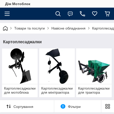
Дім Мотоблок
Товари та послуги
Навісне обладнання
Картоплесад
Картоплесаджалки
Картоплесаджалки
Картоплесаджалки
Картоплесаджалки
для мотоблока
для мінітрактора
для трактора
Сортування
0
Фільтри