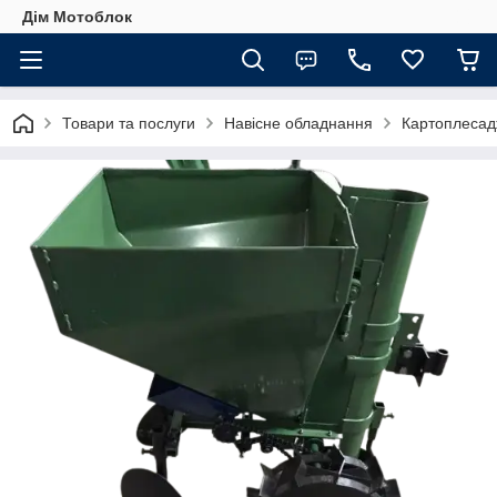
Дім Мотоблок
Товари та послуги
Навісне обладнання
Картоплесад