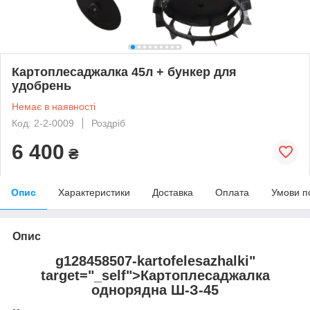
Картоплесаджалка 45л + бункер для
удобрень
Немає в наявності
Код: 2-2-0009
Роздріб
6 400
₴
Опис
Характеристики
Доставка
Оплата
Умови п
Опис
g128458507-kartofelesazhalki"
target="_self">Картоплесаджалка
однорядна Ш-З-45