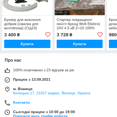
Бункер для внесення
Стартер покращеної
Крон
добрив (сівалка для
якості бренд Wolt Elektro|
доза
мотоблока) (СІд10)
24V 4.5 кВ Z=10 100%
кабі
медь | МТЗ, ЗіЛ (Бічок)
(10 
3 400
3 728
980
₴
₴
ELT)
Купити
Купити
Про нас
100% позитивних з 23 відгуків за рік
Працює з 13.09.2021
м. Вінниця
Келецька 17, 21027 индекс, Вінниця, Україна
Контакти
Сьогодні працює з 10:00 до 19:00
Показати весь графік роботи