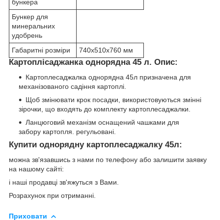
бункера
Бункер для
минеральних
удобрень
Габаритні розміри
740х510х760 мм
Картоплісаджанка однорядна 45 л. Опис:
Картоплесаджалка однорядна 45л призначена для
механізованого садіння картоплі.
Щоб змінювати крок посадки, використовуються змінні
зірочки, що входять до комплекту картоплесаджалки.
Ланцюговий механізм оснащений чашками для
забору картопля. регульовані.
Купити однорядну картоплесаджалку 45л:
можна зв'язавшись з нами по телефону або залишити заявку
на нашому сайті:
і наші продавці зв'яжуться з Вами.
Розрахунок при отриманні.
Приховати