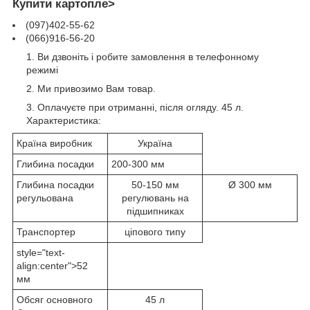
Купити картопле>
(097)402-55-62
(066)916-56-20
Ви дзвоніть і робите замовлення в телефонному
режимі
Ми привозимо Вам товар.
Оплачуєте при отриманні, після огляду. 45 л.
Характеристика:
Країна виробник
Україна
Глибина посадки
200-300 мм
Глибина посадки
50-150 мм
Ø 300 мм
регульована
регулювань на
підшипниках
Транспортер
ціпового типу
style="text-
align:center">52
мм
Обсяг основного
45 л