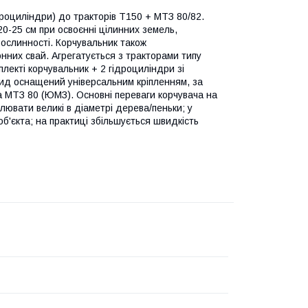
дроциліндри) до тракторів Т150 + МТЗ 80/82.
0-25 см при освоєнні цілинних земель,
рослинності. Корчувальник також
нних свай. Агрегатується з тракторами типу
плекті корчувальник + 2 гідроциліндри зі
рид оснащений універсальним кріпленням, за
на МТЗ 80 (ЮМЗ). Основні переваги корчувача на
ювати великі в діаметрі дерева/пеньки; у
'єкта; на практиці збільшується швидкість