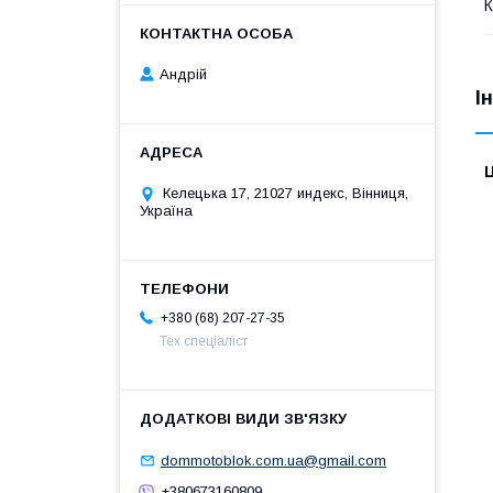
К
Андрій
І
Ц
Келецька 17, 21027 индекс, Вінниця,
Україна
+380 (68) 207-27-35
Тех спеціаліст
dommotoblok.com.ua@gmail.com
+380673160809