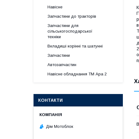
Навісне
К
П
Запчастини до тракторів
р
в
Запчастини для
Т
сільськогосподарської
ш
техніки
д
Вкладиші корінні та шатунні
2
о
Запчастини
п
Автозапчастин
Навісне обладнання ТМ Ара 2
Х
КОНТАКТИ
В
Дім Мотоблок