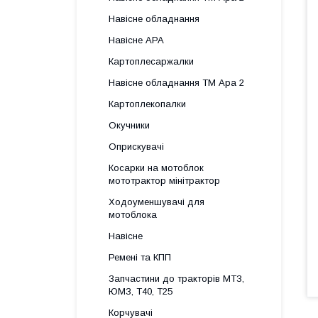
Навісне обладнання
Навісне АРА
Картоплесаржалки
Навісне обладнання ТМ Ара 2
Картоплекопалки
Окучники
Оприскувачі
Косарки на мотоблок
мототрактор мінітрактор
Ходоуменшувачі для
мотоблока
Навісне
Ремені та КПП
Запчастини до тракторів МТЗ,
ЮМЗ, Т40, Т25
Корчувачі