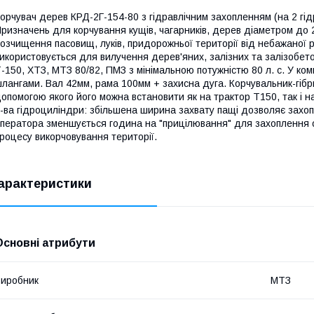
орчувач дерев КРД-2Г-154-80 з гідравлічним захопленням (на 2 гі
ризначень для корчування кущів, чагарників, дерев діаметром до 2
озчищення пасовищ, луків, придорожньої території від небажаної 
икористовується для вилучення дерев'яних, залізних та залізобето
-150, ХТЗ, МТЗ 80/82, ПМЗ з мінімальною потужністю 80 л. с. У ком
лангами. Вал 42мм, рама 100мм + захисна дуга. Корчувальник-гіб
опомогою якого його можна встановити як на трактор Т150, так і 
-ва гідроциліндри: збільшена ширина захвату пащі дозволяє захопл
ператора зменшується година на "прицілювання" для захоплення об
роцесу викорчовування території.
арактеристики
Основні атрибути
иробник
МТЗ