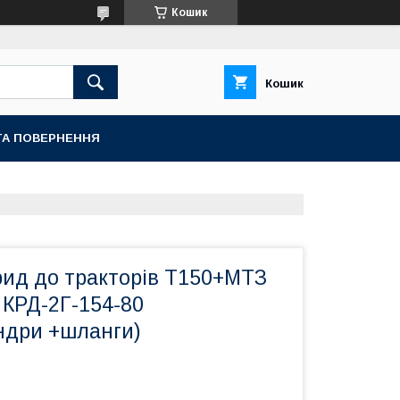
Кошик
Кошик
ТА ПОВЕРНЕННЯ
рид до тракторів Т150+МТЗ
 КРД-2Г-154-80
індри +шланги)