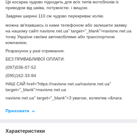
Ця косарка чудово підходить для всіх типів мотоблоків із
приводом від шківа, потужністю. і вищою.
Завдяки ширині 110 см чудово перекриває колію.
можна зв'язавшись із нами телефоном або залишити заявку
на нашому сайті navisne.net.ua" target="_blank">navisne.net.ua
точку України своїми автомобілями або транспортною
компанією.
Розрахунок у разі отримання.
БЕЗ ПРИВАБЛИВОЇ ОПЛАТИ.
(097)036-07-52
(095)162-33-84
НАШ САЙ href="https://navisne.net.ua/navisne.net.ua"
target="_blank">navisne.net.ua
navisne.net.ua" target="_blank">З увагою, колектив «&nara
Приховати
Характеристики