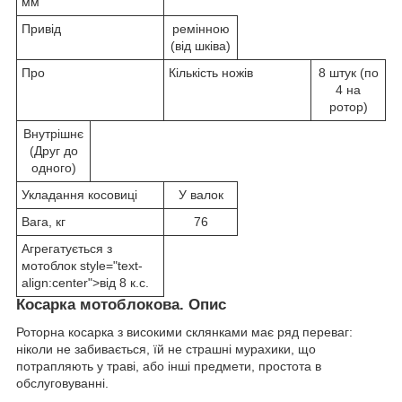
мм
Привід
ремінною
(від шківа)
Про
Кількість ножів
8 штук (по
4 на
ротор)
Внутрішнє
(Друг до
одного)
Укладання косовиці
У валок
Вага, кг
76
Агрегатується з
мотоблок style="text-
align:center">від 8 к.с.
Косарка мотоблокова. Опис
Роторна косарка з високими склянками має ряд переваг:
ніколи не забивається, їй не страшні мурахики, що
потрапляють у траві, або інші предмети, простота в
обслуговуванні.