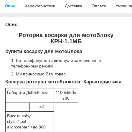
Опис
Характеристики
Доставка
Оплата
Умови п
Опис
Роторна косарка для мотоблоку
КРН-1.1МБ
Купити косарку для мотоблока
Ви телефонуєте та виконуєте замовлення в
телефонному режимі
Ми приносимо Вам товар.
Косарка роторна мотоблокова. Характеристика:
Габарити ДхШхВ, мм
1100х550х
780
40
Висота зрізу
style="text-
align:center">до 800