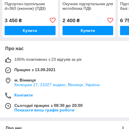
Підгортач-пропільник
Окучник підгортальник для
Підг
d=360 (економ) (ПД9)
мотоблока ПД6
базі
3 450
2 400
6 7
₴
₴
Купити
Купити
Про нас
100% позитивних з 23 відгуків за рік
Працює з 13.09.2021
м. Вінниця
Келецька 17, 21027 индекс, Вінниця, Україна
Контакти
Сьогодні працює з 08:30 до 20:00
Показати весь графік роботи
Про нас