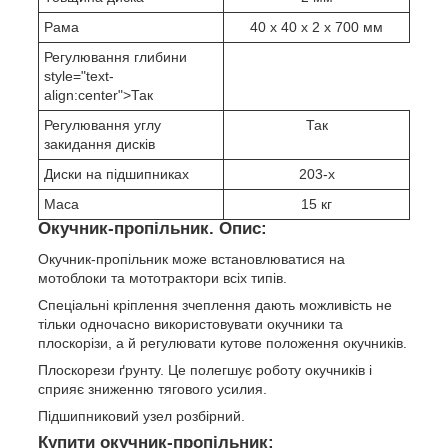
Рама
40 х 40 х 2 х 700 мм
Регулювання глибини
style="text-
align:center">Так
Регулювання углу
Так
закидання дисків
Диски на підшипниках
203-х
Маса
15 кг
Окучник-пропільник. Опис:
Окучник-пропільник може встановлюватися на
мотоблоки та мототрактори всіх типів.
Спеціальні кріплення зчеплення дають можливість не
тільки одночасно використовувати окучники та
плоскорізи, а й регулювати кутове положення окучників.
Плоскорези ґрунту. Це полегшує роботу окучників і
сприяє зниженню тягового усилия.
Підшипниковий узел розбірний.
Купити окучник-пропільник: