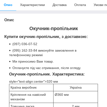
Опис
Характеристики
Доставка
Оплата
Умови п
Опис
Окучник-пропільник
Купити окучник-пропільник, з доставкою:
(097) 036-07-52
(095) 162-33-84 виконуйте замовлення в
телефонному режимі
Ми приносимо Вам товар.
Оплачуєте під час отримання, після огляду.
Окучник-пропільник. Характеристика:
style="text-align:center">320 мм
Країна виробник
Україна
Кріплення на навісний
Ø360 мм
механізм
Товщина диска
2 мм