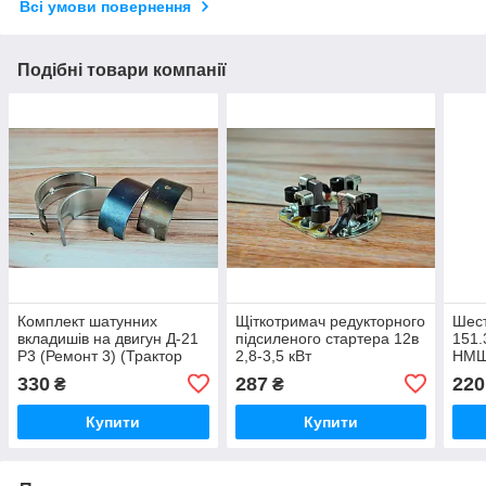
Всі умови повернення
Подібні товари компанії
Комплект шатунних
Щіткотримач редукторного
Шест
вкладишів на двигун Д-21
підсиленого стартера 12в
151.
Р3 (Ремонт 3) (Трактор
2,8-3,5 кВт
НМШ
Т-25, Т-16)
(мтз,юмз,т40,т25,т16)
330
287
220
₴
₴
Купити
Купити