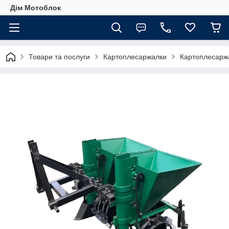
Дім Мотоблок
Товари та послуги
Картоплесаржалки
Картоплесаржа