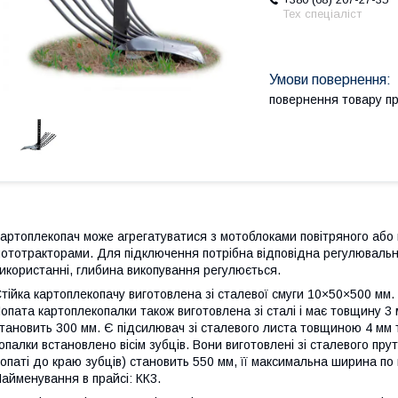
Тех спеціаліст
повернення товару п
артоплекопач може агрегатуватися з мотоблоками повітряного або
ототракторами. Для підключення потрібна відповідна регулювальна
икористанні, глибина викопування регулюється.
тійка картоплекопачу виготовлена зі сталевої смуги 10×50×500 мм. 
опата картоплекопалки також виготовлена зі сталі і має товщину 3 
тановить 300 мм. Є підсилювач зі сталевого листа товщиною 4 мм 
опалки встановлено вісім зубців. Вони виготовлені зі сталевого пр
опаті до краю зубців) становить 550 мм, її максимальна ширина по к
айменування в прайсі: КК3.