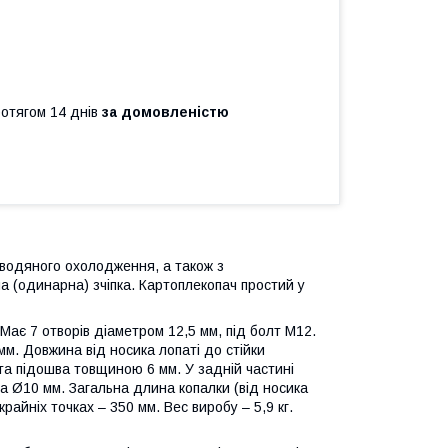
ротягом 14 днів
за домовленістю
 водяного охолодження, а також з
 (одинарна) зчіпка. Картоплекопач простий у
Має 7 отворів діаметром 12,5 мм, під болт М12.
мм. Довжина від носика лопаті до стійки
та підошва товщиною 6 мм. У задній частині
ута Ø10 мм. Загальна длина копалки (від носика
райніх точках – 350 мм. Вес виробу – 5,9 кг.