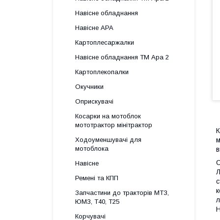
Навісне обладнання
Навісне АРА
Картоплесаржалки
Навісне обладнання ТМ Ара 2
Картоплекопалки
Окучники
Оприскувачі
Косарки на мотоблок
мототрактор мінітрактор
К
Ходоуменшувачі для
м
мотоблока
в
С
Навісне
Л
Ремені та КПП
с
к
Запчастини до тракторів МТЗ,
л
ЮМЗ, Т40, Т25
Н
Корчувачі