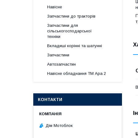
Ш
Навісне
н
П
Запчастини до тракторів
т
Запчастини для
сільськогосподарської
техніки
Х
Вкладиші корінні та шатунні
Запчастини
Автозапчастин
Навісне обладнання ТМ Ара 2
В
КОНТАКТИ
І
Дім Мотоблок
Ц