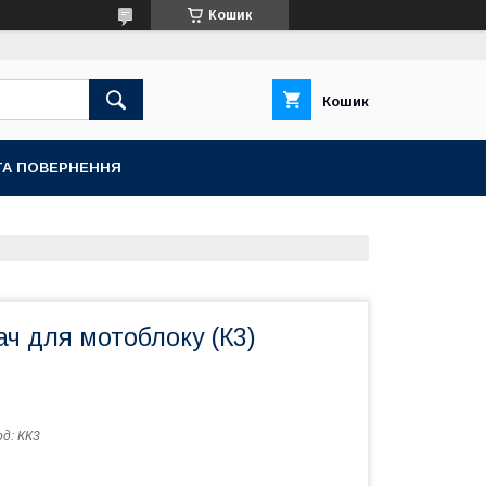
Кошик
Кошик
ТА ПОВЕРНЕННЯ
ч для мотоблоку (К3)
од:
КК3