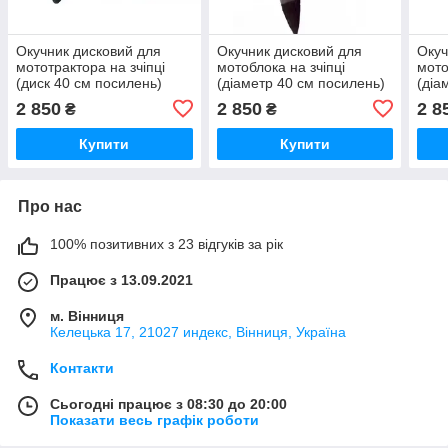
Окучник дисковий для
Окучник дисковий для
Окуч
мототрактора на зчіпці
мотоблока на зчіпці
мото
(диск 40 см посилень)
(діаметр 40 см посилень)
(діа
2 850
2 850
2 8
₴
₴
Купити
Купити
Про нас
100% позитивних з 23 відгуків за рік
Працює з 13.09.2021
м. Вінниця
Келецька 17, 21027 индекс, Вінниця, Україна
Контакти
Сьогодні працює з 08:30 до 20:00
Показати весь графік роботи