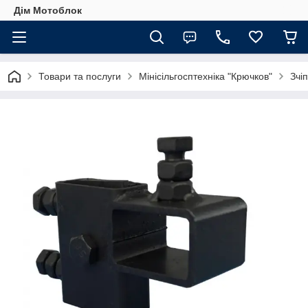
Дім Мотоблок
Товари та послуги
Мінісільгосптехніка "Крючков"
Зчі