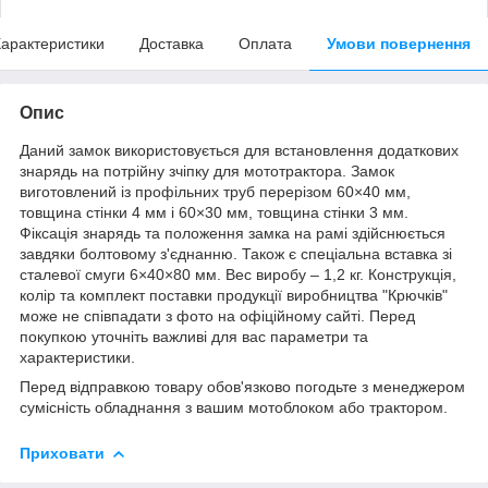
арактеристики
Доставка
Оплата
Умови повернення
Опис
Даний замок використовується для встановлення додаткових
знарядь на потрійну зчіпку для мототрактора. Замок
виготовлений із профільних труб перерізом 60×40 мм,
товщина стінки 4 мм і 60×30 мм, товщина стінки 3 мм.
Фіксація знарядь та положення замка на рамі здійснюється
завдяки болтовому з'єднанню. Також є спеціальна вставка зі
сталевої смуги 6×40×80 мм. Вес виробу – 1,2 кг. Конструкція,
колір та комплект поставки продукції виробництва "Крючків"
може не співпадати з фото на офіційному сайті. Перед
покупкою уточніть важливі для вас параметри та
характеристики.
Перед відправкою товару обов'язково погодьте з менеджером
сумісність обладнання з вашим мотоблоком або трактором.
Приховати