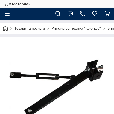
Дім Мотоблок
Товари та послуги
Мінісільгосптехніка "Крючков"
Зчі