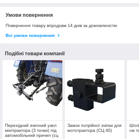
Умови повернення
Повернення товару впродовж 14 днів за домовленістю
Всі умови повернення
Подібні товари компанії
Перехідний зчепний узел
Замок потрійної зчіпки для
Шплі
мінітрактора (3 точки) під
мототрактора (СЦ 40)
см т
автомобільний причеп (сц