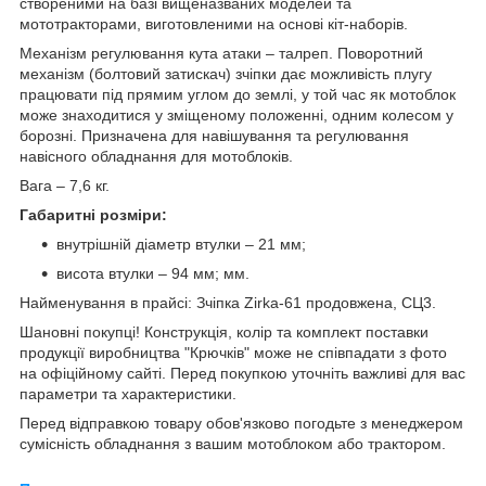
створеними на базі вищеназваних моделей та
мототракторами, виготовленими на основі кіт-наборів.
Механізм регулювання кута атаки – талреп. Поворотний
механізм (болтовий затискач) зчіпки дає можливість плугу
працювати під прямим углом до землі, у той час як мотоблок
може знаходитися у зміщеному положенні, одним колесом у
борозні. Призначена для навішування та регулювання
навісного обладнання для мотоблоків.
Вага – 7,6 кг.
Габаритні розміри:
внутрішній діаметр втулки – 21 мм;
висота втулки – 94 мм; мм.
Найменування в прайсі: Зчіпка Zirka-61 продовжена, СЦ3.
Шановні покупці! Конструкція, колір та комплект поставки
продукції виробництва "Крючків" може не співпадати з фото
на офіційному сайті. Перед покупкою уточніть важливі для вас
параметри та характеристики.
Перед відправкою товару обов'язково погодьте з менеджером
сумісність обладнання з вашим мотоблоком або трактором.