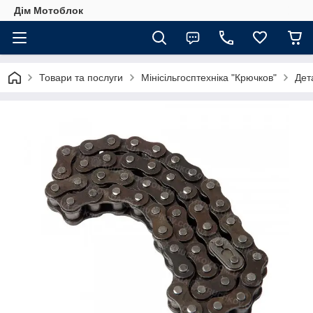
Дім Мотоблок
Товари та послуги
Мінісільгосптехніка "Крючков"
Дет