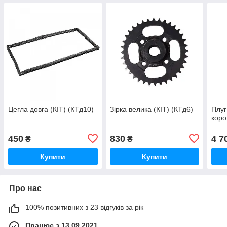
Цегла довга (КІТ) (КТд10)
Зірка велика (КІТ) (КТд6)
Плуг
коро
450
830
4 7
₴
₴
Купити
Купити
Про нас
100% позитивних з 23 відгуків за рік
Працює з 13.09.2021