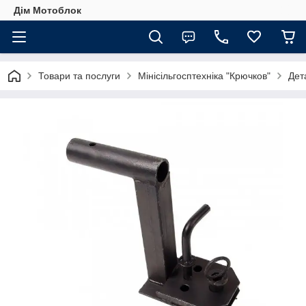
Дім Мотоблок
Товари та послуги
Мінісільгосптехніка "Крючков"
Дет