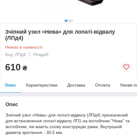
Зчіпний узел «Нева» для лопаті-відвалу
(ЛПд4)
Немає в наявності
Код: ЛПд4
Роздріб
610
₴
Опис
Характеристики
Доставка
Оплата
Умови п
Опис
Зчіпний узел «Нева» для лопаті-відвалу (ЛПд4) призначений
для встановлення лопаті-відвалу ЛП1 на мотоблоки "Нева" та
мотоблоки, які мають схожу конструкцію рами. Внутрішній
діаметр кріплення - 30,5 мм.