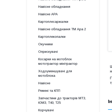
Навісне обладнання
Навісне АРА
Картоплесаржалки
Навісне обладнання ТМ Ара 2
Картоплекопалки
Окучники
Оприскувачі
Косарки на мотоблок
мототрактор мінітрактор
Ш
Ходоуменшувачі для
н
мотоблока
П
т
Навісне
Ремені та КПП
Запчастини до тракторів МТЗ,
І
ЮМЗ, Т40, Т25
Корчувачі