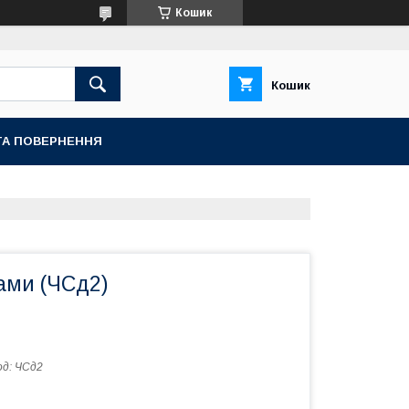
Кошик
Кошик
ТА ПОВЕРНЕННЯ
ами (ЧСд2)
од:
ЧСд2