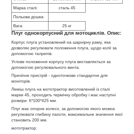
Марка сталі:
сталь 45
Польова дошка:
Вага:
25 кг
Плуг однокорпусний для мотоциклів. Опис:
Корпус плуга установлений на шарнірну раму, яка
дозволяє регулювати положення плуга, щодо колії за
допомогою талрепів.
Углове положення корпусу плуга виставляється за
допомогою регулювального винта.
Причіпне пристрій - одноточкове стандартне для
моніторів.
Леміш плуга на мототрактор виготовлений із сталі
марки 45, проходить термічну обробку і має наступні
розміри: 6*100*425 мм.
Плуг має опорне колесо, за допомогою якого можна
регулювати глибину пахоти, максимальне значення якої
становить 200 мм.
мототрактор: