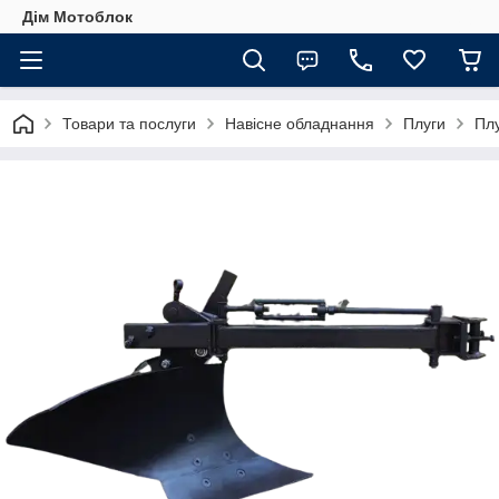
Дім Мотоблок
Товари та послуги
Навісне обладнання
Плуги
Плу