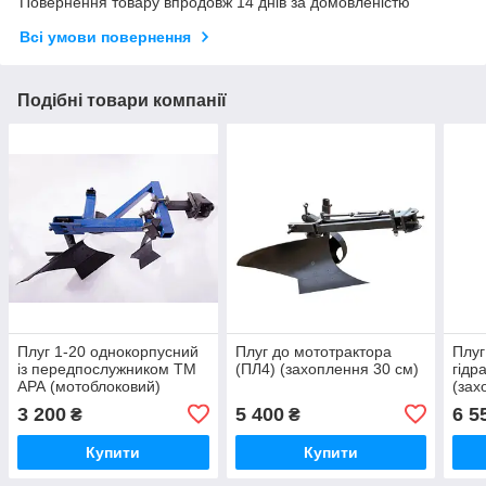
Повернення товару впродовж 14 днів за домовленістю
Всі умови повернення
Подібні товари компанії
Плуг 1-20 однокорпусний
Плуг до мототрактора
Плуг
із передпослужником ТМ
(ПЛ4) (захоплення 30 см)
гідр
АРА (мотоблоковий)
(зах
3 200
5 400
6 5
₴
₴
Купити
Купити