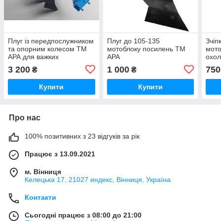
Плуг із передпослужником
Плуг до 105-135
Зчіп
та опорним колесом ТМ
мотоблоку посилень ТМ
мото
АРА для важких
АРА
охо
мотоблоків
3 200
1 000
750
₴
₴
Купити
Купити
Про нас
100% позитивних з 23 відгуків за рік
Працює з 13.09.2021
м. Вінниця
Келецька 17, 21027 индекс, Вінниця, Україна
Контакти
Сьогодні працює з 08:00 до 21:00