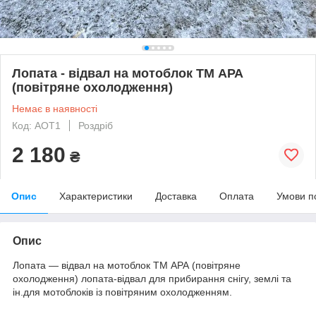
Лопата - відвал на мотоблок ТМ АРА
(повітряне охолодження)
Немає в наявності
Код: АОТ1
Роздріб
2 180
₴
Опис
Характеристики
Доставка
Оплата
Умови п
Опис
Лопата — відвал на мотоблок ТМ АРА (повітряне
охолодження) лопата-відвал для прибирання снігу, землі та
ін.для мотоблоків із повітряним охолодженням.