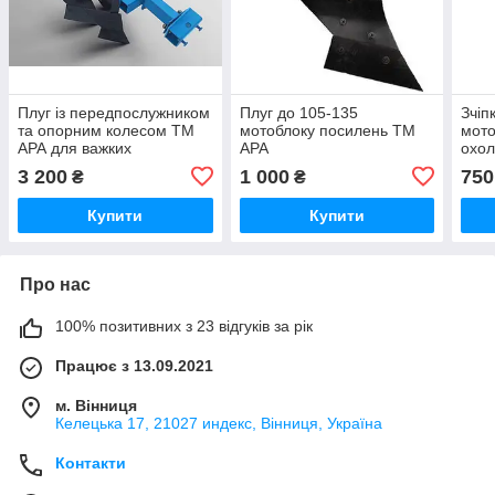
Плуг із передпослужником
Плуг до 105-135
Зчіп
та опорним колесом ТМ
мотоблоку посилень ТМ
мото
АРА для важких
АРА
охо
мотоблоків
3 200
1 000
750
₴
₴
Купити
Купити
Про нас
100% позитивних з 23 відгуків за рік
Працює з 13.09.2021
м. Вінниця
Келецька 17, 21027 индекс, Вінниця, Україна
Контакти