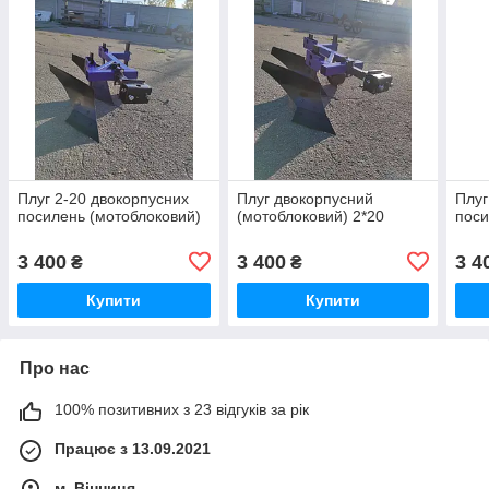
Плуг 2-20 двокорпусних
Плуг двокорпусний
Плуг
посилень (мотоблоковий)
(мотоблоковий) 2*20
поси
3 400
3 400
3 4
₴
₴
Купити
Купити
Про нас
100% позитивних з 23 відгуків за рік
Працює з 13.09.2021
м. Вінниця