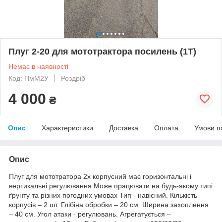
Плуг 2-20 для мототрактора посилень (1Т)
Немає в наявності
Код: ПмМ2У
Роздріб
4 000
₴
Опис
Характеристики
Доставка
Оплата
Умови п
Опис
Плуг для мототратора 2х корпусний має горизонтальні і
вертикальні регулювання Може працювати на будь-якому типі
ґрунту та різних погодних умовах Тип - навісний. Кількість
корпусів – 2 шт. Глібіна обробки – 20 см. Ширина захоплення
– 40 см. Угол атаки - регулювань. Агрегатується –