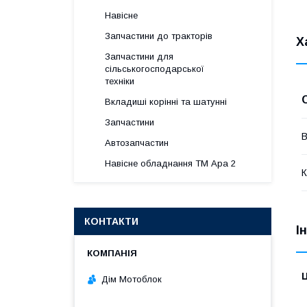
Навісне
Запчастини до тракторів
Х
Запчастини для
сільськогосподарської
техніки
Вкладиші корінні та шатунні
Запчастини
В
Автозапчастин
Навісне обладнання ТМ Ара 2
К
КОНТАКТИ
І
Ц
Дім Мотоблок