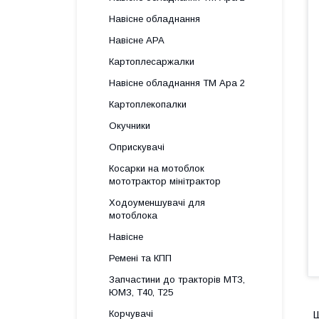
Навісне обладнання
Навісне АРА
Картоплесаржалки
Навісне обладнання ТМ Ара 2
Картоплекопалки
Окучники
Оприскувачі
Косарки на мотоблок
мототрактор мінітрактор
Ходоуменшувачі для
мотоблока
Навісне
Ремені та КПП
Запчастини до тракторів МТЗ,
ЮМЗ, Т40, Т25
Корчувачі
Ш