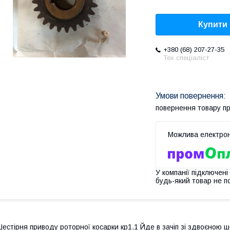
Купити
+380 (68) 207-27-35
Тех спеціаліст
повернення товару п
У компанії підключені
будь-який товар не п
естірня приводу роторної косарки кр1.1 Йде в зачіп зі здвоєною 