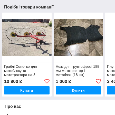
Подібні товари компанії
Граблі Сонечко для
Ножі для ґрунтофрезі 185
Плуг
мотоблоку та
мм мототрактор і
мото
мототрактора на 3
мотоблок (18 шт)
мото
колеса(1T) Гребка
10 800
1 060
3 4
₴
₴
сіноворушилка
Купити
Купити
Про нас