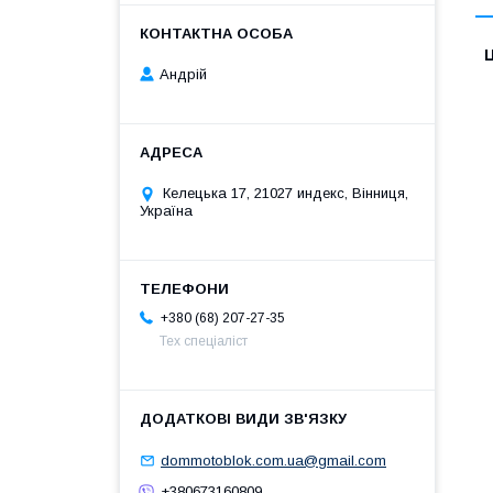
Ц
Андрій
Келецька 17, 21027 индекс, Вінниця,
Україна
+380 (68) 207-27-35
Тех спеціаліст
dommotoblok.com.ua@gmail.com
+380673160809