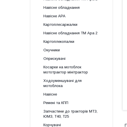
Навісне обладнання
Навісне АРА
Картоплесаржалки
Навісне обладнання ТМ Ара 2
Картоплекопалки
Окучники
Оприскувачі
Косарки на мотоблок
мототрактор мінітрактор
Ходоуменшувачі для
мотоблока
Навісне
Ремені та КПП
Запчастини до тракторів МТЗ,
ЮМЗ, Т40, Т25
Корчувачі
П