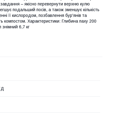
е завдання – якісно перевернути верхню кулю
егшує подальший посів, а також зменшує кількість
енні її кислородом, позбавлення бур'янів та
ть компостом. Характеристики: Глибина паху 200
знімний 6,7 кг
ТД