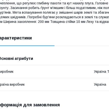
чеплення, що регулює глибину пахоти та кут нахилу плуга. Головн
рунту. Засихання робить ґрунт м'якшим і більш податливим, ніж пол
ур'янів. Мета вспахування полягає у змішанні шарів землі та збагач
еяких шкідників. Погребні бур'яни розкладаються в землі та служа
м Ширина захоплення: 200 мм Товщина стійки 10 мм Леху та відвал 
арактеристики
Основні атрибути
иробник
Україна 
раїна виробник
Україна
нформація для замовлення