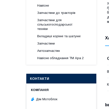
з
Навісне
ґ
б
Запчастини до тракторів
д
Запчастини для
м
сільськогосподарської
техніки
Вкладиші корінні та шатунні
Х
Запчастини
Автозапчастин
Навісне обладнання ТМ Ара 2
В
КОНТАКТИ
К
Дім Мотоблок
І