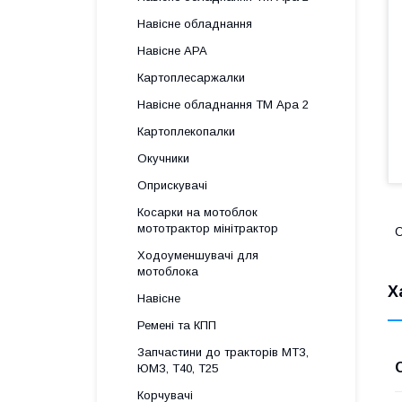
Навісне обладнання
Навісне АРА
Картоплесаржалки
Навісне обладнання ТМ Ара 2
Картоплекопалки
Окучники
Оприскувачі
Косарки на мотоблок
мототрактор мінітрактор
О
Ходоуменшувачі для
мотоблока
Х
Навісне
Ремені та КПП
Запчастини до тракторів МТЗ,
ЮМЗ, Т40, Т25
Корчувачі