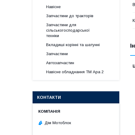
В
Навісне
Запчастини до тракторів
К
Запчастини для
сільськогосподарської
техніки
Вкладиші корінні та шатунні
І
Запчастини
Автозапчастин
Ц
Навісне обладнання ТМ Ара 2
КОНТАКТИ
Дім Мотоблок