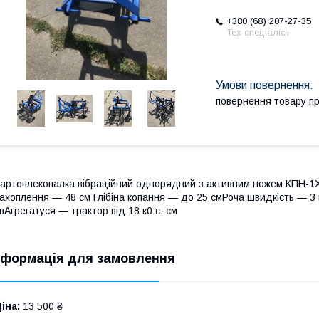
+380 (68) 207-27-35
Тех спеціаліст
повернення товару п
артоплекопалка вібраційний однорядний з активним ножем КПН-
ахоплення — 48 см Глібіна копання — до 25 смРоча швидкість — 3
вАгрегатуся — трактор від 18 к0 с. см
нформація для замовлення
іна:
13 500 ₴