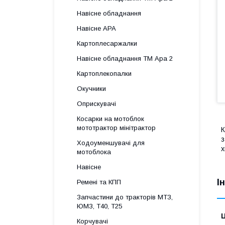
Навісне обладнання
Навісне АРА
Картоплесаржалки
Навісне обладнання ТМ Ара 2
Картоплекопалки
Окучники
Оприскувачі
Косарки на мотоблок
мототрактор мінітрактор
К
з
Ходоуменшувачі для
х
мотоблока
Навісне
І
Ремені та КПП
Запчастини до тракторів МТЗ,
ЮМЗ, Т40, Т25
Ц
Корчувачі