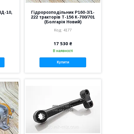
ПД-10,
Гідророзподільник Р160-3/1-
222 тракторів Т-156 К-700/701
(Болгарія Новий)
4177
17 530 ₴
В наявності
Купити