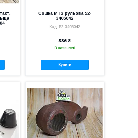
такт.
Сошка МТЗ рульова 52-
льща
3405042
04
52-3405042
886 ₴
В наявності
Купити