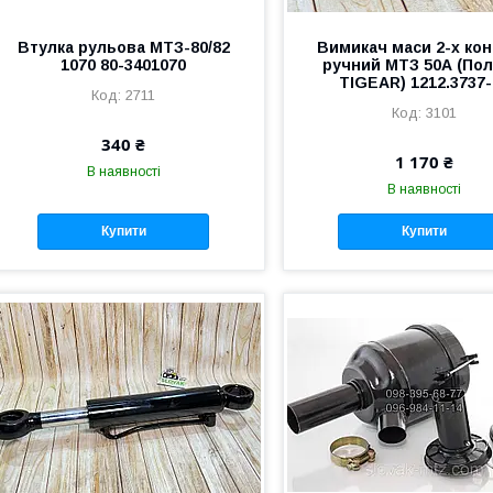
Втулка рульова МТЗ-80/82
Вимикач маси 2-х кон
1070 80-3401070
ручний МТЗ 50А (По
TIGEAR) 1212.3737-
2711
3101
340 ₴
1 170 ₴
В наявності
В наявності
Купити
Купити