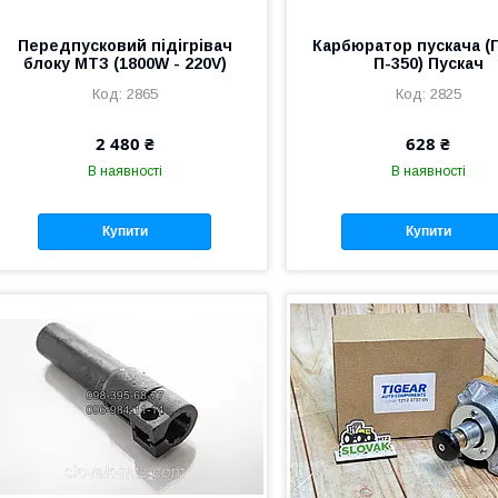
Передпусковий підігрівач
Карбюратор пускача (
блоку МТЗ (1800W - 220V)
П-350) Пускач
2865
2825
2 480 ₴
628 ₴
В наявності
В наявності
Купити
Купити