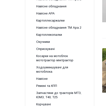
Навісне обладнання
Навісне АРА
Картоплесаржалки
Навісне обладнання ТМ Ара 2
Картоплекопалки
Окучники
Оприскувачі
Косарки на мотоблок
мототрактор мінітрактор
Ходоуменшувачі для
мотоблока
Навісне
Ремені та КПП
Запчастини до тракторів МТЗ,
ЮМЗ, Т40, Т25
Корчувачі