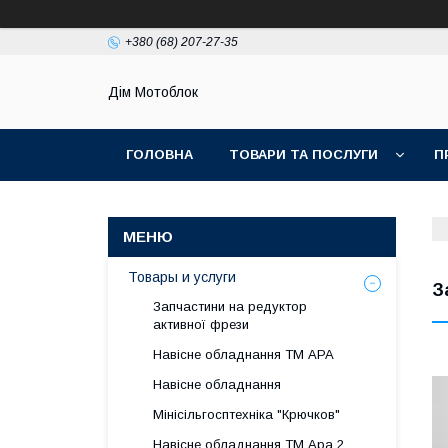
+380 (68) 207-27-35
Дім Мотоблок
ГОЛОВНА
ТОВАРИ ТА ПОСЛУГИ
П
Товары и услуги
З
Запчастини на редуктор
активної фрези
Навісне обладнання ТМ АРА
Навісне обладнання
Мінісільгосптехніка "Крючков"
Навісне обладнання ТМ Ара 2