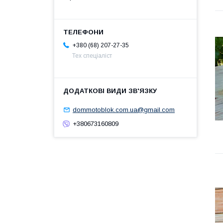
+380 (68) 207-27-35
Тех спеціаліст
dommotoblok.com.ua@gmail.com
+380673160809