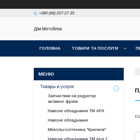
+380 (68) 207-27-35
Дім Мотоблок
ГОЛОВНА
ТОВАРИ ТА ПОСЛУГИ
П
Товары и услуги
П
Запчастини на редуктор
активної фрези
Навісне обладнання ТМ АРА
Навісне обладнання
Мінісільгосптехніка "Крючков"
Навісне обладнання ТМ Ара 2