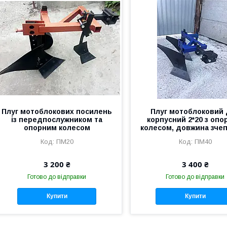
Плуг мотоблокових посилень
Плуг мотоблоковий
із передпослужником та
корпусний 2*20 з оп
опорним колесом
колесом, довжина зче
ПМ20
ПМ40
3 200 ₴
3 400 ₴
Готово до відправки
Готово до відправки
Купити
Купити