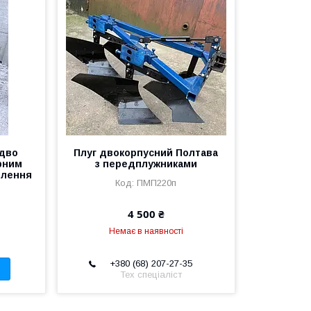
 дво
Плуг двокорпусний Полтава
орним
з передплужниками
плення
ПМП220п
4 500 ₴
Немає в наявності
+380 (68) 207-27-35
Тех спеціаліст