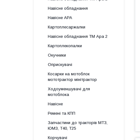
Навісне обладнання
Навісне АРА
Картоплесаржалки
Навісне обладнання ТМ Ара 2
Картоплекопалки
Окучники
Оприскувачі
Косарки на мотоблок
мототрактор мінітрактор
Ходоуменшувачі для
мотоблока
Навісне
Ремені та КПП
Запчастини до тракторів МТЗ,
ЮМЗ, Т40, Т25
Корчувачі