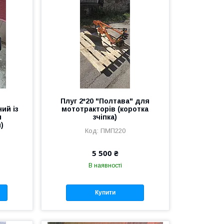
й
Плуг 2*20 "Полтава" для
ий із
мототракторів (коротка
м
зчіпка)
)
ПМП220
5 500 ₴
В наявності
Купити