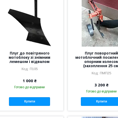
Плуг до повітряного
Плуг поворотни
мотоблоку зі знімним
мотоблочний посилен
лемешом і відвалом
опорним колесо
(захоплення 25 см
П105
ПМП25
1 000 ₴
3 200 ₴
Готово до відправки
Готово до відправки
Купити
Купити